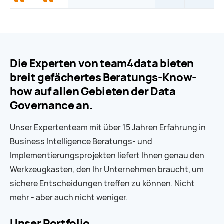
Veranstaltung
Veranstaltung
Veranstaltung
Veranstaltung
#02.01
#02.02
#02.01
#02.02
Die Experten von team4data bieten
breit gefächertes Beratungs-Know-
how auf allen Gebieten der Data
Governance an.
Unser Expertenteam mit über 15 Jahren Erfahrung in
Business Intelligence Beratungs- und
Implementierungsprojekten liefert Ihnen genau den
Werkzeugkasten, den Ihr Unternehmen braucht, um
sichere Entscheidungen treffen zu können. Nicht
mehr - aber auch nicht weniger.
Unser Portfolio