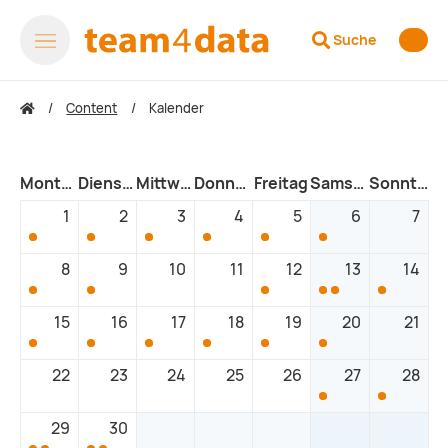
Suche
Content
Kalender
Montag
Dienstag
Mittwoch
Donnerstag
Freitag
Samstag
Sonntag
1
2
3
4
5
6
7
Veranstaltung
Veranstaltung
Veranstaltung
Veranstaltung
Veranstaltung
Veranstaltung
#02.01
#02.01
#03
#03
#04.01
#04.01
8
9
10
11
12
13
14
Veranstaltung
Veranstaltung
Veranstaltung
Veranstaltung
Veranstaltung
Veransta
#02.02
#02.02
#04.02
#01
#04.02
#01
15
16
17
18
19
20
21
Veranstaltung
Veranstaltung
Veranstaltung
Veranstaltung
Veranstaltung
Veranstaltung
#02.01
#02.01
#03
#03
#04.01
#04.01
22
23
24
25
26
27
28
Veranstaltung
Veransta
#01
#01
29
30