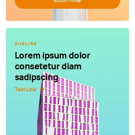
Button Primär
SUBLINE
Lorem ipsum dolor
consetetur diam
sadipscing
Text Link