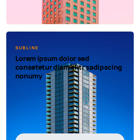
SUBLINE
Lorem ipsum dolor sed
consetetur diam elitr sadipscing
nonumy