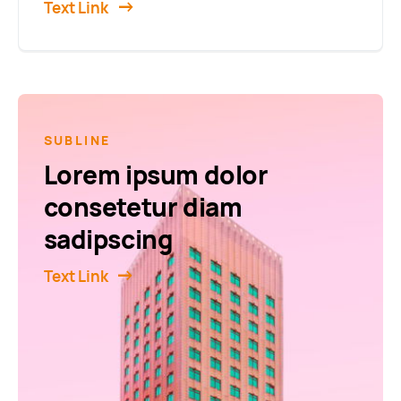
Text Link
SUBLINE
Lorem ipsum dolor
consetetur diam
sadipscing
Text Link